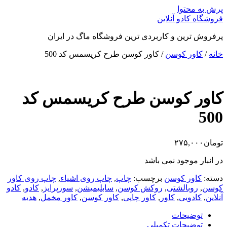
پرش به محتوا
فروشگاه کادو آنلاین
پرفروش ترین و کاربردی ترین فروشگاه ماگ در ایران
خانه
/
کاور کوسن
/ کاور کوسن طرح کریسمس کد 500
کاور کوسن طرح کریسمس کد
500
تومان
۲۷۵,۰۰۰
در انبار موجود نمی باشد
دسته:
کاور کوسن
برچسب:
چاپ
,
چاپ روی اشیاء
,
چاپ روی کاور
کوسن
,
روبالشتی
,
روکش کوسن
,
سابلیمیشن
,
سورپرایز
,
کادو
,
کادو
آنلاین
,
کادویی
,
کاور
,
کاور چاپی
,
کاور کوسن
,
کاور مخمل
,
هدیه
توضیحات
توضیحات تکمیلی