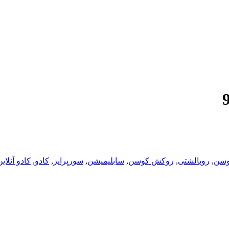
وسن
,
روبالشتی
,
روکش کوسن
,
سابلیمیشن
,
سورپرایز
,
کادو
,
کادو آنلای