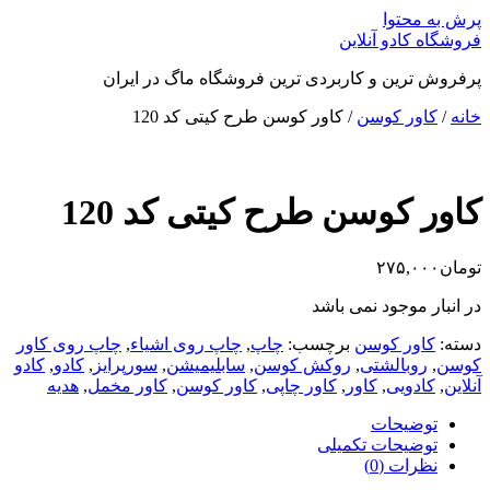
پرش به محتوا
فروشگاه کادو آنلاین
پرفروش ترین و کاربردی ترین فروشگاه ماگ در ایران
خانه
/
کاور کوسن
/ کاور کوسن طرح کیتی کد 120
کاور کوسن طرح کیتی کد 120
تومان
۲۷۵,۰۰۰
در انبار موجود نمی باشد
دسته:
کاور کوسن
برچسب:
چاپ
,
چاپ روی اشیاء
,
چاپ روی کاور
کوسن
,
روبالشتی
,
روکش کوسن
,
سابلیمیشن
,
سورپرایز
,
کادو
,
کادو
آنلاین
,
کادویی
,
کاور
,
کاور چاپی
,
کاور کوسن
,
کاور مخمل
,
هدیه
توضیحات
توضیحات تکمیلی
نظرات (0)