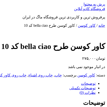
پرش به محتوا
فروشگاه کادو آنلاین
پرفروش ترین و کاربردی ترین فروشگاه ماگ در ایران
خانه
/
کاور کوسن
/ کاور کوسن طرح bella ciao کد 10
کاور کوسن طرح bella ciao کد 10
تومان
۲۷۵,۰۰۰
در انبار موجود نمی باشد
دسته:
کاور کوسن
برچسب:
چاپ
,
چاپ روی اشیاء
,
چاپ روی کاور ک
توضیحات
توضیحات تکمیلی
نظرات (0)
توضیحات