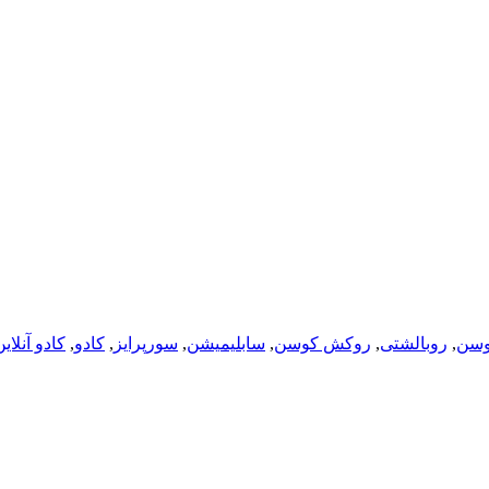
وسن
,
روبالشتی
,
روکش کوسن
,
سابلیمیشن
,
سورپرایز
,
کادو
,
کادو آنلای